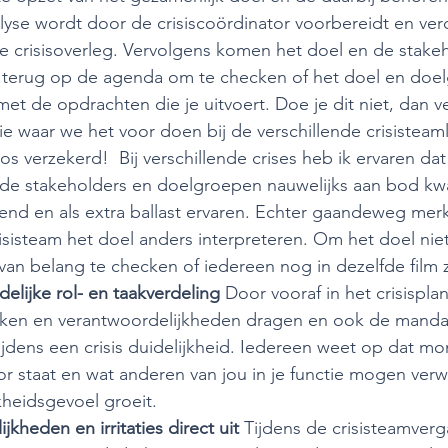
lyse wordt door de crisiscoördinator voorbereidt en ver
te crisisoverleg. Vervolgens komen het doel en de stake
eg terug op de agenda om te checken of het doel en doe
t de opdrachten die je uitvoert. Doe je dit niet, dan v
ie waar we het voor doen bij de verschillende crisisteam
os verzekerd!  Bij verschillende crises heb ik ervaren da
 de stakeholders en doelgroepen nauwelijks aan bod k
vend en als extra ballast ervaren. Echter gaandeweg merk
isisteam het doel anders interpreteren. Om het doel niet
 van belang te checken of iedereen nog in dezelfde film zi
elijke rol- en taakverdeling 
Door vooraf in het crisispla
taken en verantwoordelijkheden dragen en ook de mandat
ijdens een crisis duidelijkheid. Iedereen weet op dat m
voor staat en wat anderen van jou in je functie mogen ver
heidsgevoel groeit.   
jkheden en irritaties direct uit
Tijdens de crisisteamver