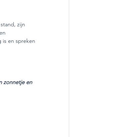
stand, zijn 
en 
g is en spreken 
n zonnetje en 