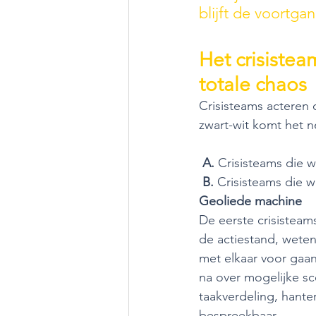
blijft de voortga
Het crisistea
totale chaos
Crisisteams acteren 
zwart-wit komt het n
A.
 Crisisteams die 
B.
 Crisisteams die w
Geoliede machine
De eerste crisisteams 
de actiestand, weten
met elkaar voor gaan
na over mogelijke sc
taakverdeling, hante
bespreekbaar.