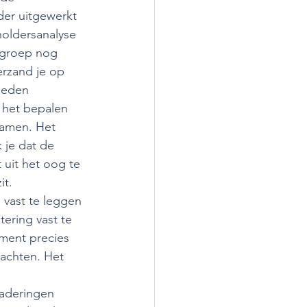
der uitgewerkt 
holdersanalyse 
lgroep nog 
erzand je op 
leden 
t het bepalen 
wamen. Het 
 je dat de 
 uit het oog te 
t.   
n vast te leggen 
ering vast te 
oment precies 
wachten. Het 
gaderingen 