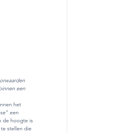
orwaarden 
 binnen een 
innen het 
ase” een 
p de hoogte is 
e stellen die 