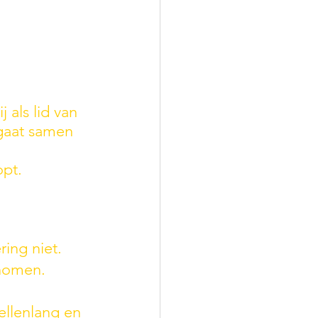
 als lid van 
 gaat samen 
opt.
ing niet. 
nomen. 
ellenlang en 