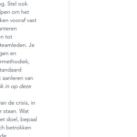
g. Stel ook 
lpen om het 
ken vooraf vast 
anteren 
n tot 
 teamleden. Je 
ngen en 
ermethodiek, 
tandaard 
t aanleren van 
ik in op deze 
van de crisis, in 
r staan. Wat 
et doel, bepaal 
ich betrokken 
nde 