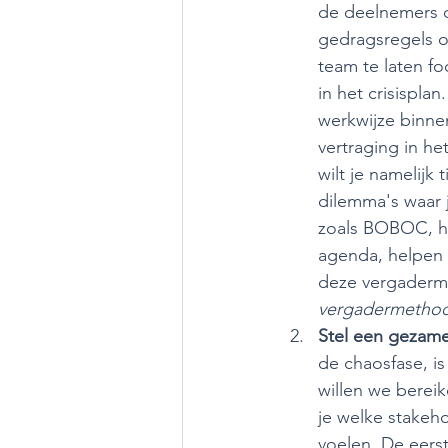
de deelnemers do
gedragsregels o
team te laten fo
in het crisispl
werkwijze binnen
vertraging in h
wilt je namelijk
dilemma's waar 
zoals BOBOC, he
agenda, helpen e
deze vergaderme
vergadermethod
Stel een gezame
de chaosfase, i
willen we berei
je welke stakeh
voelen. De eers