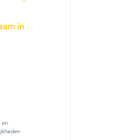
 
eam in 
 en 
ijkheden 