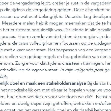
or de vergadering leidt, creëer je rust in de vergaderin
p die tijdens de vergadering gelden. Deze afspraken he
cussen op wat echt belangrijk is. De crisis. Leg de afspra
an.  Meerdere malen heb ik mogen meemaken dat de te h
 het crisisteam onduidelijk was. Dit leidde in alle gevalle
et proces. Enorm zonde van de tijd en de energie van de
 tijdens de crisis volledig kunnen focussen op de uitdagi
je met elkaar voor staat. Het toepassen van een vergad
t stellen van gedragsregels en het gebruiken van een s
norm. Zorg ervoor dat tijdens crisisteam trainingen, he
thodiek op de agenda staat. 
In mijn volgende post ga 
iek.
nlijk doel en maak een stakeholdersanalyse 
Bij de start 
s het noodzakelijk om met elkaar te bepalen waar we voo
ken, hoe doen we dat en voor wie doen we dit?   Naast h
olders en doelgroepen zijn getroffen, betrokken en/of z
te opzet van het gezamenlijk doel en de daarbij behore